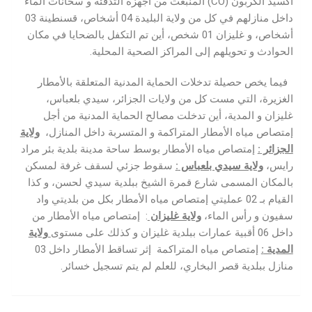
أكسيد الكربون (CO) المنبعث من أجهزة التدفئة و سخانات الماء
داخل منازلهم في كل من ولاية البليدة 04 أشخاص، قسنطينة 03
أشخاص، و غليزان 01 شخص، أين تم التكفل بالضحايا في مكان
الحوادث و تحويلهم إلى المراكز الصحية المحلية.
فيما يخص حصيلة تدخلات الحماية المدنية المتعلقة بالأمطار
الغزيرة، التي مست كل من ولايات الجزائر، سيدي بلعباس،
غليزان و المدية، أين تدخلت مصالح الحماية المدنية من أجل
إمتصاص مياه الأمطار المتراكمة و المتسربة داخل المنازل،
ولاية
الجزائر
:
إمتصاص مياه الأمطار بوسط ساحة مدينة بلدية بئر مراد
رايس،
ولاية سيدي بلعباس
:
سقوط جزئي لسقف غرفة لمسكن
بالمكان المسمى شارع قمرة الشيخ ببلدية سيدي لحسن، و كذا
القيام بـ 02 عمليتي إمتصاص مياه الأمطار بكل من بلديتي واد
سفيون و رأس الماء،
ولاية غليزان
: إمتصاص مياه الأمطار من
داخل 06 أقبية عمارات ببلدية غليزان و كذلك على مستوى
ولاية
المدية
:
إمتصاص مياه المتراكمة إثر تساقط الأمطار داخل 03
منازل ببلدية قصر البخاري، للعلم لم يتم تسجيل خسائر.