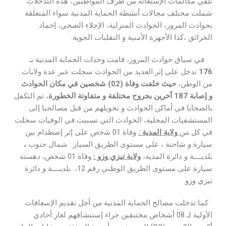
تلقي مكالمات الإستغاثة من طرف المواطنين، هذه التدخلات
شملت مختلف مجالات أنشطة الحماية المدنية سواء المتعلقة
بحوادث المرور، الحوادث المنزلية، الإجلاء الصحي، إخماد
الحرائق ،كذا الأجهزة الأمنية و التقلبات الجوية.
في سياق حوادث المرور، قامت وحدات الحماية المدنية بـ
176
تدخل على إثر العديد من الحوادث سجلت عبر عدة ولايات
من الوطن،
حيث خلفت وفاة
(02)
شخصين في مكان الحوادث
و
إصابة
187
آخرين بجروح مختلفة
و متفاوتة الخطورة
، تم التكفل
بالضحايا في أماكن الحوادث و تحويلهم من قبل مصالحنا إلى
المستشفيات المحلية، الحوادث التي تسببت في الوفيات سجلت
في كل من
ولاية المدية
:
وﻓﺎة 01 ﺷﺧص على إثر إصطدام بين
سيارة و شاحنة ، على مستوى الطريق السيار : شمال جنوب
،
بلديــــة و دائرة المدية،
ولاية تيزي وزو
:
وفاة 01 شخص، دهسته
سيارة على مستوى الطريق الوطني رقم 12، بلديــــة و دائرة
تيزي وزو.
كما تدخلت مصالح الحماية المدنية من أجل تقديم الإسعافات
الأولية لـ 08 أشخاص مختنقين جراء إستنشاقهم لغاز أحادي