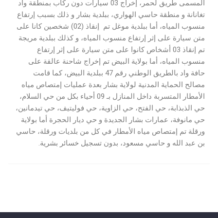
المسمى طريق لحمر، إخراج 03 سيارات دون ركاب بمنطقة واد
تغانانة و منطقة حاسي الهواري، ببلدية بشار و ذلك بسبب إرتفاع
منسوب المياه، أما ببلدية موغل تم إنقاذ (02) شخصين كانا على
متن سيارة على إثر إرتفاع منسوب المياه، و كذلك ببلدية مريجة
تم إنقاذ 03 أشخاص كانوا على متن سيارة على إثر إرتفاع
منسوب المياه، أما بولاية البيض تم إخراج شاحنة عالقة على
حافة واد بالطريق الوطني رقم 47 ببلدية البيض، كما قامت
مصالح الحماية المدنية لولاية بشار بعدة عمليات إمتصاص مياه
الأمطار المتسربة داخل المنازل بـ 09 أحياء بكل من حي السلام،
حي الذبذابة، حي الفتح، حي الزاوية، حي فوليتيف، حي تيدمانين،
حي مانوفة، عمارات بشار الجديدة و حي ديار الحجرة أما بولاية
ورقلة تم إمتصاص مياه الأمطار في كل من بلديات ورقلة، حاسي
بن عبد الله و حاسي مسعود، بدون تسجيل خسائر بشرية.