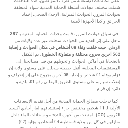
تلقي مكالمات الإستغاثة من طرف المواطنين، هذه التدخلات
شملت مختلف مجالات أنشطة الحماية المدنية سواء المتعلقة
بحوادث المرور، الحوادث المنزلية، الإجلاء الصحي، إخماد
الحرائق و كذا الأجهزة الأمنية.
في سياق حوادث المرور، قامت وحدات الحماية المدنية بـ
387
تدخل على إثر العديد من الحوادث سجلت عبر عدة ولايات من
الوطن،
حيث خلفت وفاة
08
أ
شخاص
في مكان الحوادث و
إصابة
562
آخرين بجروح مختلفة
و متفاوتة الخطورة
، تم التكفل
بالضحايا في أماكن الحوادث و تحويلهم من قبل مصالحنا إلى
المستشفيات المحلية، أثقل حصيلة سجلت على مستوى ولاية إن
قزام بوفاة 01 شخص و إصابة 08 أخرين بجروح على إثر إنحراف و
إنقلاب سيارة، على مستوى الطريق الوطني رقم 01، بلدية و
دائرة إن قزام.
كما تدخلت مصالح الحماية المدنية من أجل تقديم الإسعافات
الأولية لـ
11
شخص
مختنقين جراء إستنشاقهم لغاز أحادي أكسيد
الكربون
(CO)
المنبعث من أجهزة التدفئة و سخانات الماء داخل
منازلهم في كل من ولاية قسنطينة 04 أشخاص، بجاية (02)