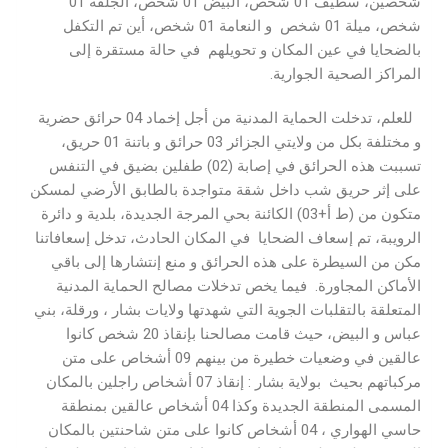
شخصين، سطيف 01 شخص، البيض 01 شخص، الجلفة 01
شخص، ميلة 01 شخص و النعامة 01 شخص، أين تم التكفل
بالضحايا في عين المكان و تحويلهم في حالة مستقرة إلى
المراكز الصحية الجوارية.
للعلم، تدخلت الحماية المدنية من أجل إخماد 04 حرائق حضرية
و مختلفة بكل من ولايتي الجزائر 03 حرائق و باتنة 01 حريق،
تسببت هذه الحرائق في إصابة (02) طفلين بضيق في التنفس
على إثر حريق شب داخل شقة متواجدة بالطابق الأرضي لمسكن
متكون من (ط أ+03) الكائنة بحي المرجة الجديدة، بلدية و دائرة
الرويبة، تم إسعاف الضحايا في المكان الحادث، تدخل إسعافاتنا
مكن من السيطرة على هذه الحرائق و منع إنتشارها إلى باقي
الأماكن المجاورة. فيما يخص تدخلات مصالح الحماية المدنية
المتعلقة بالتقلبات الجوية التي شهدتها ولايات بشار ، ورقلة، بني
عباس و البيض، حيث قامت مصالحنا بإنقاذ 20 شخص كانوا
عالقين في وضعيات خطيرة من بينهم 09 أشخاص على متن
مركباتهم بحيث بولاية بشار : إنقاذ 07 أشخاص راجلين بالمكان
المسمى المنطقة الجديدة وكذا 04 أشخاص عالقين بمنطقة
حاسي الهواري ، 04 أشخاص كانوا على متن شاحنتين بالمكان