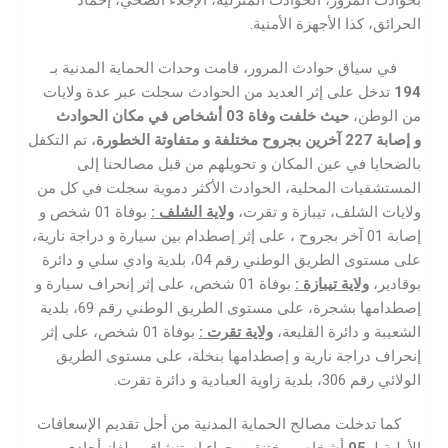
بحوادث المرور، الحوادث المنزلية، الإجلاء الصحي، إخماد
الحرائق، كذا الأجهزة الأمنية.
في سياق حوادث المرور، قامت وحدات الحماية المدنية بـ
194
تدخل على إثر العديد من الحوادث سجلت عبر عدة ولايات
من الوطن،
حيث خلفت وفاة 03 أشخاص في مكان الحوادث
و
إصابة 227 آخرين بجروح مختلفة
و متفاوتة الخطورة
، تم التكفل
بالضحايا في عين المكان و تحويلهم من قبل مصالحنا إلى
المستشفيات المحلية، الحوادث الأكثر دموية سجلت في كل من
ولايات الشلف، تيبازة و تقرت،
ولاية الشلف
:
بوفاة 01 شخص و
إصابة 01 آخر بجروح ، على إثر إصطدام بين سيارة و دراجة نارية،
على مستوى الطريق الوطني رقم 04، بلدية وادي سلي و دائرة
بوقادير،
ولاية تيبازة
:
بوفاة 01 شخص، على إثر إنحراف سيارة و
إصطدامها بشجرة، على مستوى الطريق الوطني رقم 69، بلدية
الشعيبة و دائرة القليعة،
ولاية تقرت
:
بوفاة 01 شخص، على إثر
إنحراف دراجة نارية و إصطدامها بنخلة، على مستوى الطريق
الولائي رقم 306، بلدية زاوية العبادية و دائرة تقرت.
كما تدخلت مصالح الحماية المدنية من أجل تقديم الإسعافات