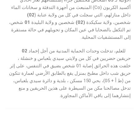
الأولية لـ
05
أشخاص مختنقين جراء إستنشاقهم لغاز أحادي
أكسيد الكربون (Co) المنبعث من أجهزة التدفئة و سخانات الماء
داخل منازلهم، التي سجلت في كل من ولاية عنابة (
02)
شخصين، ولاية سكيكدة
(02)
شخصين و ولاية البليدة
01
شخص،
تم التكفل بالضحايا في عين المكان و تحويلهم في حالة مستقرة
إلى المستشفيات المحلية.
للعلم، تدخلت وحدات الحماية المدنية من أجل إخماد
02
حريقين حضريين في كل من ولايتي سيدي بلعباس و خنشلة ،
خلفت هذه الحرائق إصابة 01 شخص بضيق في التنفس، على إثر
حريق شب داخل مطبخ بمنزل يقع بالطابق الأرضي لعمارة تتكون
من (ط أ + 05)، بحي 150 مسكن ، بلدية و دائرة سيدي بلعباس،
تدخل مصالحنا مكن من السيطرة على هذين الحريقين و منع
إنتشارهما إلى باقي الأماكن المجاورة.