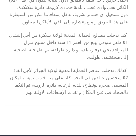
إخماد حريق داخل شقة بالطابق الأول لبناية تتكون من (ط أ +02)
الكائن بحي وادي عطى، بلدية حمادي كرومة، دائرة سكيكدة،
دون تسجيل أي خسائر بشرية، تدخل إسعافاتنا مكن من السيطرة
على هذا الحريق و منع إنتشاره إلى باقي الأماكن المجاورة.
كما تدخلت مصالح الحماية المدنية لولاية بسكرة من أجل إنتشال
01 طفل متوفي يبلغ من العمر 11 سنة داخل مسبح منزل
المتواجد بحي فرفار، بلدية و دائرة طولقة، تم نقل جثة الضحية
إلى مستشفى طولقة.
كذلك، تدخلت عناصر الحماية المدنية لولاية الجزائر لأجل إنقاذ
02 شخصين عالقين في البحر، كانا على متن قارب نزهة بالمكان
المسمى صخرة بونطاح، بلدية الرغاية، دائرة الرويبة، تم التكفل
بالضحايا في عين المكان و تقديم الإسعافات الأولية لهم.