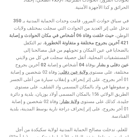
بحوادث المرور، الحوادث المنزلية، الإجلاء الصحي، إخماد
الحرائق و كذا الأجهزة الأمنية.
في سياق حوادث المرور، قامت وحدات الحماية المدنية بـ
350
تدخل على إثر العديد من الحوادث التي سجلت بمختلف ولايات
الوطن،
حيث خلفت وفاة
06
أشخاص في
مكان الحوادث و
إصابة
421
آخرين بجروح مختلفة
و متفاوتة الخطورة
، تم التكفل
بالضحايا في عين المكان و تحويلهم من قبل مصالحنا إلى
المستشفيات المحلية، أثقل حصيلة سجلت في كل من ولايتي
عين دفلى و بشار
بوفاة
04
أشخاص و إصابة
02
آخرين بجروح
مختلفة، على مستوى
ولاية عين دفلى:
وفاة 02 شخصين و إصابة
01 أخر بجروح، على إثر إنحراف و إنقلاب سيارة من أعلى الجسر
و سقوطها في واد بالمكان المسمى واد الشلف، على مستوى
الطريق الولائي 156 بالمكان المسمى أولاد بوزيان، بلدية و دائرة
جليدة، كذلك على مستوى
ولاية بشار:
وفاة 02 شخصين و إصابة
01 أخر بجروح، على إثر إنحراف دراجة نارية بوسط المدينة، بلدية
القنادسة.
للعلم، تدخلت مصالح الحماية المدنية لولاية سكيكدة من أجل