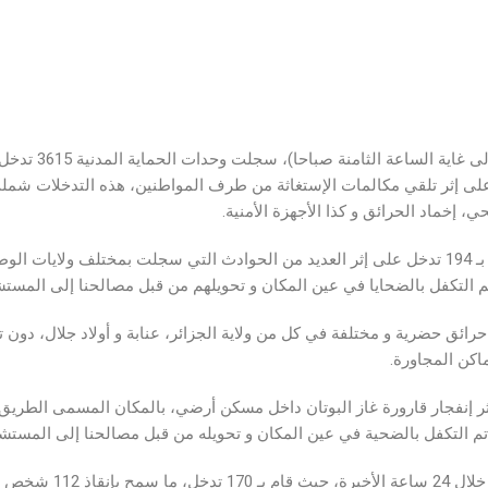
هذا على إثر تلقي مكالمات الإستغاثة من طرف المواطنين، هذه التدخلات ش
ي، إخماد الحرائق و كذا الأجهزة الأمنية.
لإشارة، تدخلت مصالح الحماية المدنية لأجل إخماد 03 حرائق حضرية و مختلفة في كل من ولاية الجزائر، عنا
أماكن المجاورة.
ر إنفجار قارورة غاز البوتان داخل مسكن أرضي، بالمكان المسمى الطريق ال
فيما يخص تدخلات جهاز ح