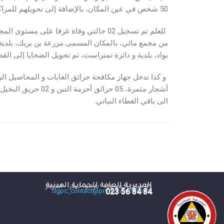
50 شخص في عين المكان، بالإضافة إلى تحويلهم للمراكز الصحية المحلية لـــ 08 أشخاص، بدون تسجيل وفيات غرقا بشواطئ البحر خلال نفس الفترة.
بواد، بلدية و دائرة تمنراست، تم تحويل الضحايا إلى الق
أشجار مثمرة، 05 
الى باقي الغطاء النباتي.
المديرية العامة للحماية المدنية
05 شارع أحمد كارا - بارادو، حيدرا - الجزائر
84 84 56 023
dgpc_contact@protectioncivile.dz
84 84 56 023