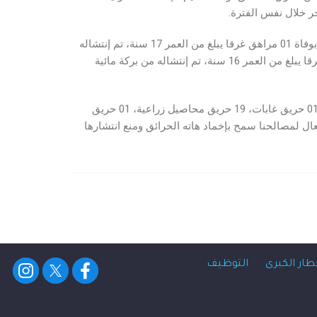
للعلم تم تسجيل 02 حالتي وفاة غرقا على مستوى المجمعات المائية، في كل من ولايتي عين دفلى و تمنراست، ولاية عين دفلى : بوفاة 01 مراهق غرقا يبلغ من العمر 17 سنة، تم إنتشاله
من مجمع مائي، بالمكان المسمى مزرعة بن بريك، بلدية بئر ولد خليفة و دائرة برج الأمير خالد، ولاية تمنراست : بوفاة 01 مراهق غرقا يبلغ من العمر 16 سنة، تم إنتشاله من بركة مائية
و كذا تدخل جهاز مكافحة حرائق الغابات و المحاصيل الزراعية خلال نفس الفترة من أجل إخماد 28 حريق من الغطاء النباتي منها : 01 حريق غابات، 19 حريق محاصيل زراعية، 01 حريق
 السريع و الفعال لمصالحنا سمح بإخماد هاته الحرائق ومنع انتشارها
طار الكبرى
التوظيف