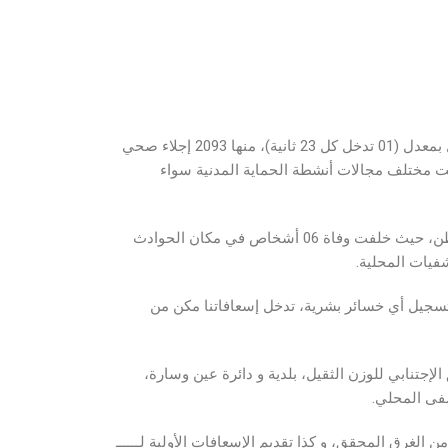
خلال الفترة الممتدة ما بين 09 إلى 10 جوان 2026 (إلى غاية الساعة الثامنة صباحا)، سجلت وحدات الحماية المدنية 3615 تدخل بمعدل (01 تدخل كل 23 ثانية)، منها 2093 إجلاء صحي
ملت مختلف مجالات أنشطة الحماية المدنية سواء
في سياق حوادث المرور، قامت وحدات الحماية المدنية بـ 194 تدخل على إثر العديد من الحوادث التي سجلت بمختلف ولايات الوطن، حيث خلفت وفاة 06 أشخاص في مكان الحوادث
بة و أولاد جلال، دون تسجيل أي خسائر بشرية، تدخل إسعافاتنا مكن من
إجتنابي للوزن الثقيل، بلدية و دائرة عين وسارة،
راسة الشواطئ و الإستجمام خلال 24 ساعة الأخيرة، حيث قام بـ 170 تدخل، ما سمح بإنقاذ 112 شخص من الغرق المحقق، و كذا تقديم الإسعافات الأولية لــــــ