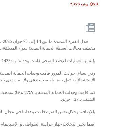
23 يونيو 2026
مختلف مجالات أنشطة الحماية المدنية سواء المتعلقة بحو
بالنسبة لعمليات الإجلاء الصحي قامت وحداتنا بـ 14234 تدخــل، أيـن تم من خلالها إســعاف و إجلاء 13871 جريح و مريض إلى المستشفيات من طرف أعوان الحــماية المدنيـة.
الإستشفائية، أثقل حصــيلة سجلت في ولايــة سيدي بلعباس بوفاة 06 أشخاص في مكان الحوادث و جرح 34 آخرين ع
الشلف بـ 127 حريق.
بالإضافة، وخلال نفس الفترة قامت وحداتنا في مجال العمليات المختلفة بـ 7604 تدخـل من أجل إنقاذ 470 شخص في