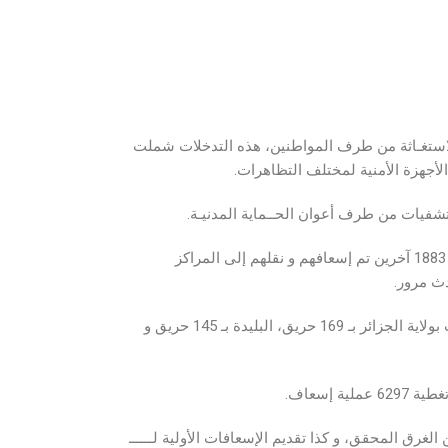
المدنية 28353 تدخل وهذا على إثر تلقي مكالمات الاستغـاثة من طرف المواطنين، هذه التدخلات شملت
لأجهزة الأمنية لمختلف التظاهرات.
وفي سياق حوادث المرور قامت وحدات الحماية المدنية بـ 2756 تـدخـل من أجل 1548 حادث مرور أدت إلى وفاة 48 شخص و جرح 1883 آخرين تم إسعافهم و نقلهم إلى المراكز
كما قامت وحدات الحماية المدنية بـ 3759 تدخلا سمحت بإخـــماد 2796 حريق منها منزلية، صناعية وحرائق مــختلفـة، أهمها سجلت بولاية الجزائر بـ 169 حريق، البليدة بـ 145 حريق و
الشواطئ و الإستجمام خلال نفس الفترة، حيث قام بـ 2568 تدخل، ما سمح بإنقاذ 1649 شخص من الغرق المحقق، و كذا تقديم الإسعافات الأولية لــــــ