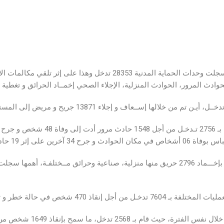
خلال الفترة الممتدة ما بين 14 إلى 20 جوان 2026 سجلت وحدات الحماية 
ادث المرور، الحوادث المنزلية، الإجلاء الصحي إخمــاد الحرائق و تغطية ا
لى إثر 19 حادث مرور.
 حالة خطر و تغطية 6297 عملية إسعاف.
فيما يخص تدخلات جهاز حراسة 