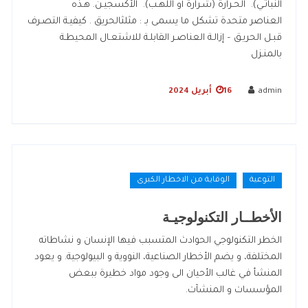
النباتـي). الحـرارة (شـرارة أو اللهـب). الأكسجيـن. هـذه
العناصر متحدة تشكل ما يسمى بـ : مثلثالحريق . كيفيـة التصـرف
قبـل الحريـق – إزالـة العناصـر القابلـة للاشتعـال المحيطـة
بالمنـزل
admin
16 أبريل 2024
التوعية
الوقاية من الاخطار الكبرى
الأخطــار التكنولوجيـة
الخطر التكنولوجي الحوادث المتسبب فيها الإنسان و نشاطاته
المختلفة، و يضم الأخطار الصناعية، النووية و البيولوجية. و يعود
المنشأ في غالب الأحيان الى وجود مواد خطيرة ببعض
المؤسسات و المنشآت.