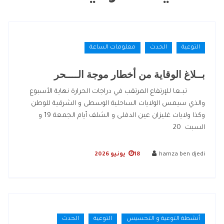
التوعية
الحدث
معلومات الساعة
بــلاغ الوقاية من أخطار موجة الــــحر
تبــعا للإرتفاع المرتقب في دراجات الحرارة نهاية الأسبوع
والذي سيمس الولايات الساحلية الوسطى و الشرقية للوطن
وكذا ولايات غليزان عين الدفلى و الشلف أيام الجمعة 19 و
السبت 20
hamza ben djedi
18 يونيو 2026
أنشطة التوعية و التحسيس
التوعية
الحدث